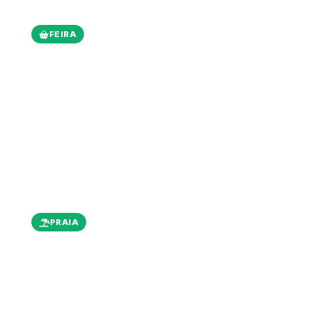
FEIRA
Venda não para, nem você
3 toques, QR na tela, plim — próximo cliente.
PRAIA
Entre uma onda e outra, tá pago
Sem maquininha, sem fio, funciona em qualquer lugar.